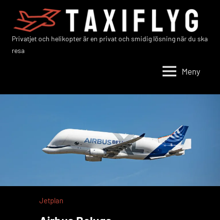
Hoppa
till
innehåll
Privatjet och helikopter är en privat och smidig lösning när du ska
Taxiflyg
resa
Meny
Jetplan