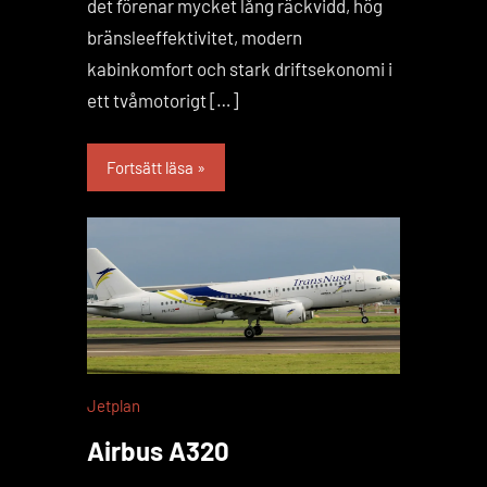
det förenar mycket lång räckvidd, hög
bränsleeffektivitet, modern
kabinkomfort och stark driftsekonomi i
ett tvåmotorigt […]
Fortsätt läsa
Jetplan
Airbus A320