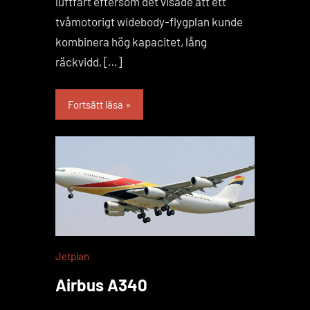
luftfart eftersom det visade att ett
tvåmotorigt widebody-flygplan kunde
kombinera hög kapacitet, lång
räckvidd, […]
Fortsätt läsa
Jetplan
Airbus A340