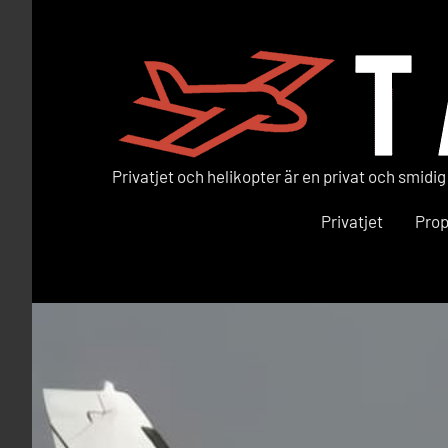
Hoppa
till
innehåll
Privatjet och helikopter är en privat och smidig
Taxiflyg
Privatjet
Prop