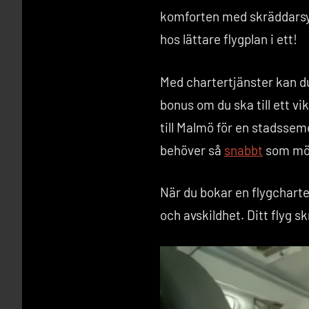
komforten med skräddarsydd
hos lättare flygplan i ett!
Med chartertjänster kan du 
bonus om du ska till ett vi
till Malmö för en stadsseme
behöver så
snabbt
som möj
När du bokar en flygcharte
och avskildhet. Ditt flyg s