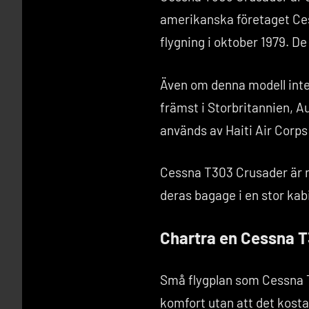
amerikanska företaget Ces
flygning i oktober 1979. D
Även om denna modell inte l
främst i Storbritannien, A
används av Haiti Air Corp
Cessna T303 Crusader är ry
deras bagage i en stor kabi
Chartra en Cessna T
Små flygplan som Cessna T3
komfort utan att det kost