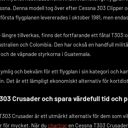
sna. Denna modell tog över efter Cessna 303 Clipper oc
e första flygplanen levererades i oktober 1981, men enda
ängre tillverkas, finns det fortfarande ett fåtal T303:or 
ustralien och Colombia. Den har också en handfull milit
s och de väpnade styrkorna i Guatemala.
mlig och bekväm för ett flygplan i sin kategori och ka
n. Det är ett lämpligt ekonomiskt alternativ för kortdis
303 Crusader och spara värdefull tid och 
03 Crusader är ett utmärkt alternativ för dem som vill
ar för mycket. När du
chartrar
en Cessna T303 Crusader 