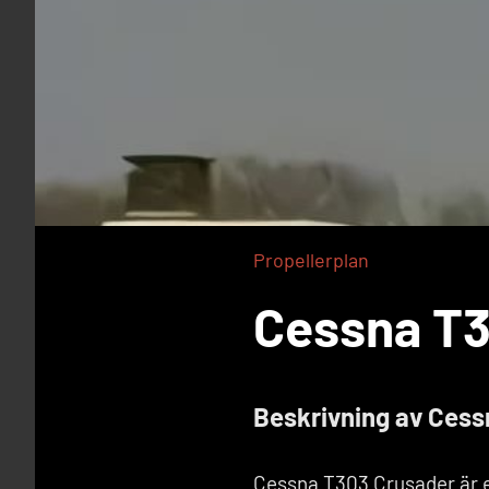
Propellerplan
Cessna T3
Beskrivning av Ces
Cessna T303 Crusader är et