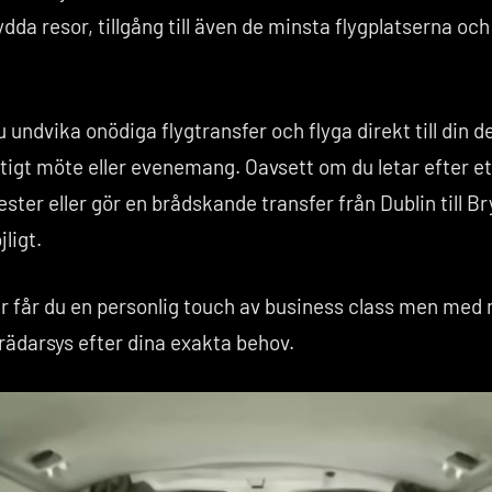
a resor, tillgång till även de minsta flygplatserna oc
undvika onödiga flygtransfer och flyga direkt till din de
ktigt möte eller evenemang. Oavsett om du letar efter et
ster eller gör en brådskande transfer från Dublin till Bry
ligt.
r får du en personlig touch av business class men med m
krädarsys efter dina exakta behov.