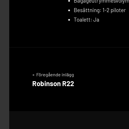
Bagageutrymmesvolym:
Besättning: 1-2 piloter
Toalett: Ja
Inläggsnavigering
Föregående inlägg
Robinson R22