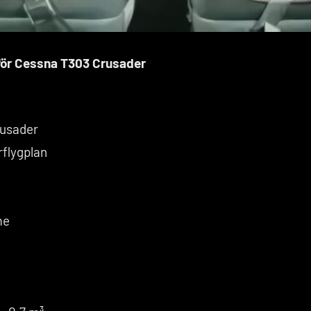
 för Cessna T303 Crusader
rusader
rflygplan
me