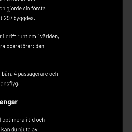
h gjorde sin första
st 297 byggdes.
i drift runt om i världen,
ära operatörer: den
n bära 4 passagerare och
tansflyg.
pengar
 optimera i tid och
kan du njuta av