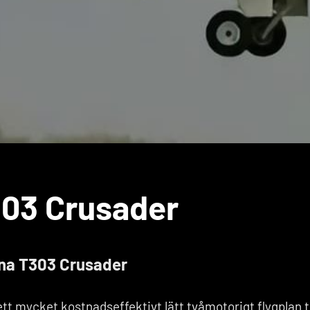
03 Crusader
sna T303 Crusader
t mycket kostnadseffektivt lätt tvåmotorigt flygplan ti